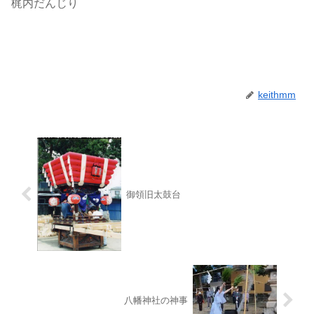
梶内だんじり
keithmm
御領旧太鼓台
八幡神社の神事