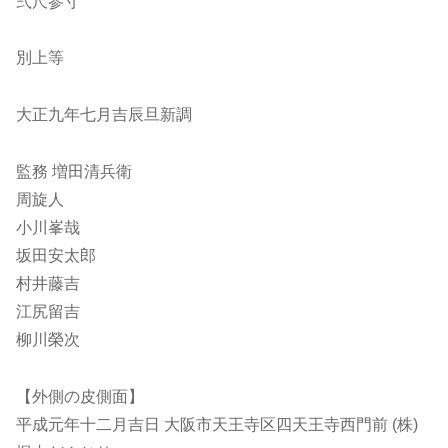
弍尺参寸
別上等
大正九年七月吉辰旦新調
監務 増田清兵衛
周旋人
小川峯哉
坂田安太郎
村井藤吉
江尻留吉
柳川榮次
【外側の皮側面】
平成元年十二月吉日 大阪市天王寺区四天王寺西門前 (株)