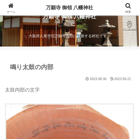
万願寺 御領 八幡神社
ホーム
検索
万願寺 御領 八幡神社
大阪府八尾市旧万願寺御領に鎮座する村社です。
鳴り太鼓の内部
2023.08.30
2023.09.21
太鼓内部の文字